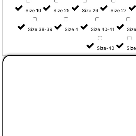
Size 10
Size 25
Size 26
Size 27
Size 38-39
Size 4
Size 40-41
Size
Size-40
Size