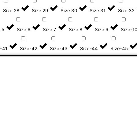
Size 28
Size 29
Size 30
Size 31
Size 32
 5
Size 6
Size 7
Size 8
Size 9
Size-1
-41
Size-42
Size-43
Size-44
Size-45