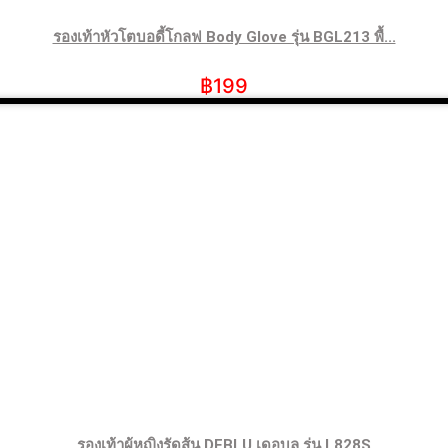
รองเท้าหัวโตบอดี้โกลฟ Body Glove รุ่น BGL213 พื้...
฿
199
รองเท้าผู้หญิงรัดส้น DEBLU เดอบลู รุ่น L828S