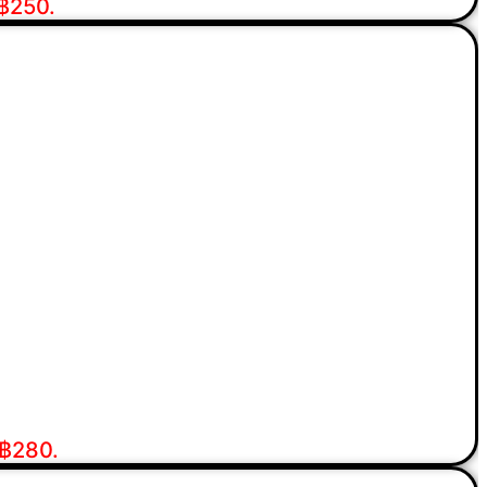
 ฿250.
 ฿280.