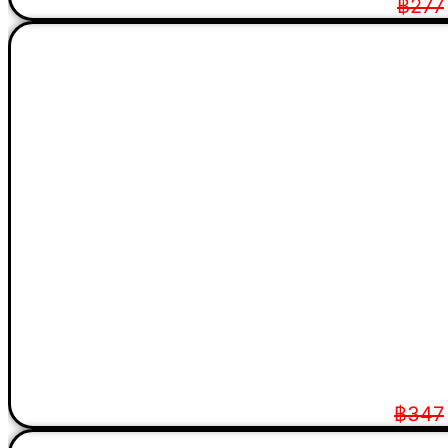
฿
277
฿
347