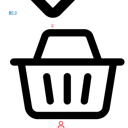
฿
0
0
0