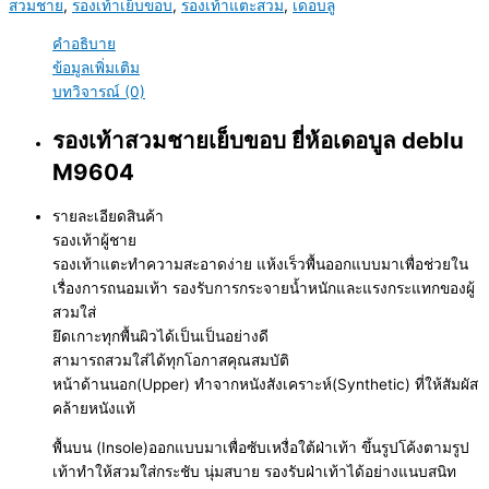
สวมชาย
,
รองเท้าเย็บขอบ
,
รองเท้าแตะสวม
,
เดอบลู
คำอธิบาย
ข้อมูลเพิ่มเติม
บทวิจารณ์ (0)
รองเท้าสวมชายเย็บขอบ ยี่ห้อเดอบูล deblu
M9604
รายละเอียดสินค้า
รองเท้าผู้ชาย
รองเท้าแตะทำความสะอาดง่าย แห้งเร็วพื้นออกแบบมาเพื่อช่วยใน
เรื่องการถนอมเท้า รองรับการกระจายน้ำหนักและแรงกระแทกของผู้
สวมใส่
ยึดเกาะทุกพื้นผิวได้เป็นเป็นอย่างดี
สามารถสวมใส่ได้ทุกโอกาสคุณสมบัติ
หน้าด้านนอก(Upper) ทำจากหนังสังเคราะห์(Synthetic) ที่ให้สัมผัส
คล้ายหนังแท้
พื้นบน (Insole)ออกแบบมาเพื่อซับเหงื่อใต้ฝ่าเท้า ขึ้นรูปโค้งตามรูป
เท้าทำให้สวมใส่กระชับ นุ่มสบาย รองรับฝ่าเท้าได้อย่างแนบสนิท