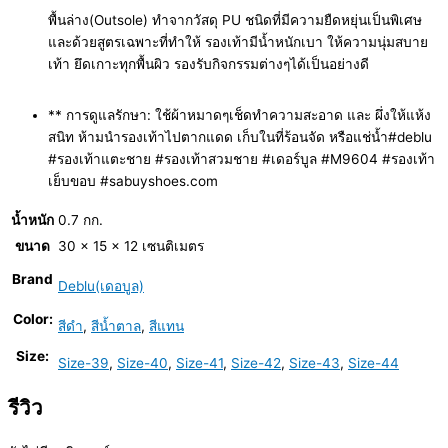
พื้นล่าง(Outsole) ทำจากวัสดุ PU ชนิดที่มีความยืดหยุ่นเป็นพิเศษ
และด้วยสูตรเฉพาะที่ทำให้ รองเท้ามีน้ำหนักเบา ให้ความนุ่มสบาย
เท้า ยึดเกาะทุกพื้นผิว รองรับกิจกรรมต่างๆได้เป็นอย่างดี
** การดูแลรักษา: ใช้ผ้าหมาดๆเช็ดทำความสะอาด และ ผึ่งให้แห้ง
สนิท ห้ามนำรองเท้าไปตากแดด เก็บในที่ร้อนจัด หรือแช่น้ำ#deblu
#รองเท้าแตะชาย #รองเท้าสวมชาย #เดอร์บูล #M9604 #รองเท้า
เย็บขอบ #sabuyshoes.com
น้ำหนัก
0.7 กก.
ขนาด
30 × 15 × 12 เซนติเมตร
Brand
Deblu(เดอบูล)
Color:
สีดำ
,
สีน้ำตาล
,
สีแทน
Size:
Size-39
,
Size-40
,
Size-41
,
Size-42
,
Size-43
,
Size-44
รีวิว