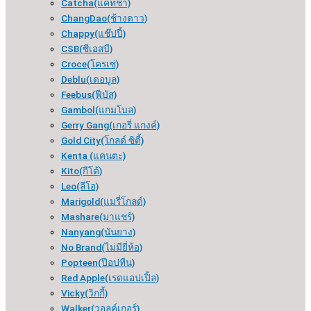
Catcha(แคทช่า)
ChangDao(ช้างดาว)
Chappy(แช๊ปปี้)
CSB(ซีเอสบี)
Croce(โครเซ่)
Deblu(เดอบูล)
Feebus(ฟีบัส)
Gambol(แกมโบล)
Gerry Gang(เกอรี่ แกงค์)
Gold City(โกลด์ ซิตี้)
Kenta (แคนตะ)
Kito(กีโต้)
Leo(ลีโอ)
Marigold(แมรี่โกลด์)
Mashare(มาแชร์)
Nanyang(นันยาง)
No Brand(ไม่มียี่ห้อ)
Popteen(ป๊อปทีน)
Red Apple(เรดแอปเปิ้ล)
Vicky(วิกกี้)
Walker(วอลค์เกอร์)