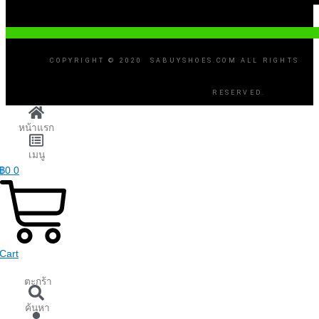
COPYRIGHT © 2020 SABUYSHOES.COM ALL RIGHTS
RESERVED.
หน้าแรก
เมนู
฿
0
0
Cart
ตะกร้า
ค้นหา