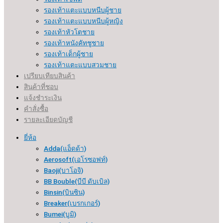
รองเท้าแตะแบบหนีบผู้ชาย
รองเท้าแตะแบบหนีบผู้หญิง
รองเท้าหัวโตชาย
รองเท้าหนังคัทชูชาย
รองเท้าเด็กผู้ชาย
รองเท้าแตะแบบสวมชาย
เปรียบเทียบสินค้า
สินค้าที่ชอบ
แจ้งชำระเงิน
คำสั่งซื้อ
รายละเอียดบัญชี
ยี่ห้อ
Adda(แอ็ดด้า)
Aerosoft(เอโรซอฟท์)
Baoji(บาโอจิ)
BB Bouble(บีบี ดับเบิล)
Binsin(บินซิน)
Breaker(เบรกเกอร์​)
Bumei(บูมิ)