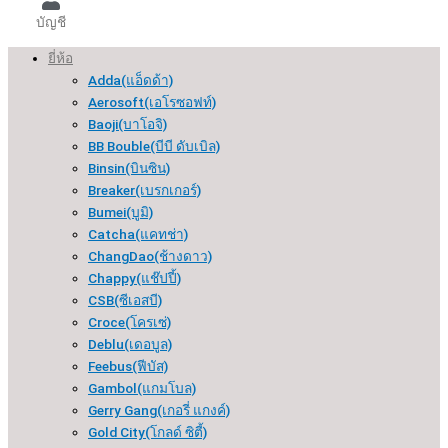
บัญชี
ยี่ห้อ
Adda(แอ็ดด้า)
Aerosoft(เอโรซอฟท์)
Baoji(บาโอจิ)
BB Bouble(บีบี ดับเบิล)
Binsin(บินซิน)
Breaker(เบรกเกอร์​)
Bumei(บูมิ)
Catcha(แคทช่า)
ChangDao(ช้างดาว)
Chappy(แช๊ปปี้)
CSB(ซีเอสบี)
Croce(โครเซ่)
Deblu(เดอบูล)
Feebus(ฟีบัส)
Gambol(แกมโบล)
Gerry Gang(เกอรี่ แกงค์)
Gold City(โกลด์ ซิตี้)