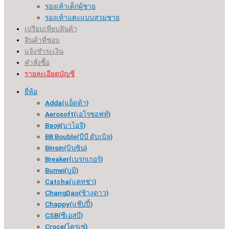
รองเท้าเด็กผู้ชาย
รองเท้าแตะแบบสวมชาย
เปรียบเทียบสินค้า
สินค้าที่ชอบ
แจ้งชำระเงิน
คำสั่งซื้อ
รายละเอียดบัญชี
ยี่ห้อ
Adda(แอ็ดด้า)
Aerosoft(เอโรซอฟท์)
Baoji(บาโอจิ)
BB Bouble(บีบี ดับเบิล)
Binsin(บินซิน)
Breaker(เบรกเกอร์​)
Bumei(บูมิ)
Catcha(แคทช่า)
ChangDao(ช้างดาว)
Chappy(แช๊ปปี้)
CSB(ซีเอสบี)
Croce(โครเซ่)