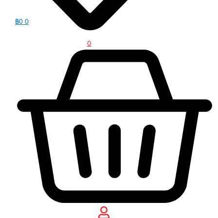
฿
0
0
0