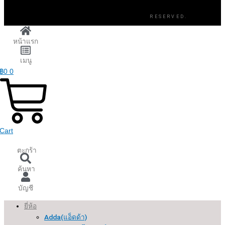
RESERVED.
หน้าแรก
เมนู
฿
0
0
Cart
ตะกร้า
ค้นหา
บัญชี
ยี่ห้อ
Adda(แอ็ดด้า)