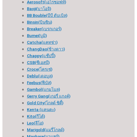
Aerosoft(เอโรซอฟท์)
Baoji(บาโอจิ)
BB Bouble(บีบี ดับเบิล)
Binsin(บินซิน)
Breaker(เบรกเกอร์​)
Bumei(บูมิ)
Catcha(แคทช่า)
ChangDao(ช้างดาว)
Chappy(แช๊ปปี้)
CSB(ซีเอสบี)
Croce(โครเซ่)
Deblu(เดอบูล)
Feebus(ฟีบัส)
Gambol(แกมโบล)
Gerry Gang(เกอรี่ แกงค์)
Gold City(โกลด์ ซิตี้)
Kenta (แคนตะ)
Kito(กีโต้)
Leo(ลีโอ)
Marigold(แมรี่โกลด์)
Mashare(มาแชร์)