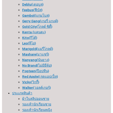
Deblu(เดอบูล)
Feebus(ฟีบัส)
Gambol(แกมโบล)
Gerry Gang(เกอรี่ แกงค์)
Gold City(โกลด์ ซิตี้)
Kenta (แคนตะ)
Kito(กีโต้)
Leo(ลีโอ)
Marigold(แมรี่โกลด์)
Mashare(มาแชร์)
Nanyang(นันยาง)
No Brand(ไม่มียี่ห้อ)
Popteen(ป๊อปทีน)
Red Apple(เรดแอปเปิ้ล)
Vicky(วิกกี้)
Walker(วอลค์เกอร์)
ประเภทสินค้า
ผ้าใบสลิปออนชาย
รองเท้านักเรียนชาย
รองเท้านักเรียนหญิง