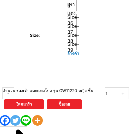
เทา
สี
แดง
Size-
36
Size-
37
Size-
Size:
38
Size-
39
ล้างค่า
จำนวน รองเท้าแตะแกมโบล รุ่น GW11220 หญิง ชิ้น
-
+
ใส่ตะกร้า
ซื้อเลย