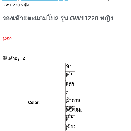
GW11220 หญิง
รองเท้าแตะแกมโบล รุ่น GW11220 หญิง
฿
250
มีสินค้าอยู่ 12
ฟ้า
เข้ม
สี
กรม
สีดำ
สี
น้ำตาล
สี
Color:
อ่อน
น้ำตาล
สีน้ำเงิน
เข้ม
สี
เขียว
สี