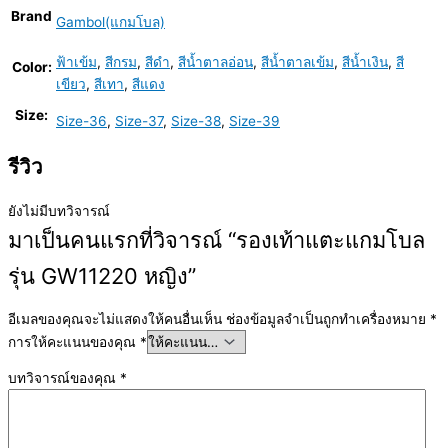
Brand
Gambol(แกมโบล)
ฟ้าเข้ม
,
สีกรม
,
สีดำ
,
สีน้ำตาลอ่อน
,
สีน้ำตาลเข้ม
,
สีน้ำเงิน
,
สี
Color:
เขียว
,
สีเทา
,
สีแดง
Size:
Size-36
,
Size-37
,
Size-38
,
Size-39
รีวิว
ยังไม่มีบทวิจารณ์
มาเป็นคนแรกที่วิจารณ์ “รองเท้าแตะแกมโบล
รุ่น GW11220 หญิง”
อีเมลของคุณจะไม่แสดงให้คนอื่นเห็น
ช่องข้อมูลจำเป็นถูกทำเครื่องหมาย
*
การให้คะแนนของคุณ
*
บทวิจารณ์ของคุณ
*