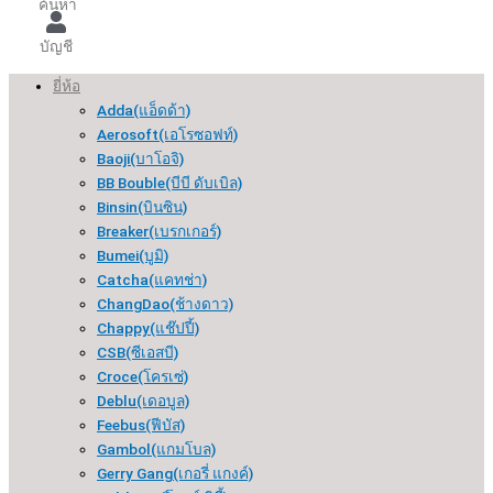
ค้นหา
บัญชี
ยี่ห้อ
Adda(แอ็ดด้า)
Aerosoft(เอโรซอฟท์)
Baoji(บาโอจิ)
BB Bouble(บีบี ดับเบิล)
Binsin(บินซิน)
Breaker(เบรกเกอร์​)
Bumei(บูมิ)
Catcha(แคทช่า)
ChangDao(ช้างดาว)
Chappy(แช๊ปปี้)
CSB(ซีเอสบี)
Croce(โครเซ่)
Deblu(เดอบูล)
Feebus(ฟีบัส)
Gambol(แกมโบล)
Gerry Gang(เกอรี่ แกงค์)