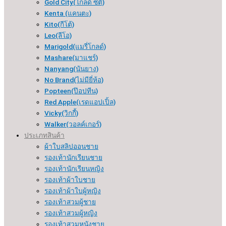
Gold City(โกลด์ ซิตี้)
Kenta (แคนตะ)
Kito(กีโต้)
Leo(ลีโอ)
Marigold(แมรี่โกลด์)
Mashare(มาแชร์)
Nanyang(นันยาง)
No Brand(ไม่มียี่ห้อ)
Popteen(ป๊อปทีน)
Red Apple(เรดแอปเปิ้ล)
Vicky(วิกกี้)
Walker(วอลค์เกอร์)
ประเภทสินค้า
ผ้าใบสลิปออนชาย
รองเท้านักเรียนชาย
รองเท้านักเรียนหญิง
รองเท้าผ้าใบชาย
รองเท้าผ้าใบผู้หญิง
รองเท้าสวมผู้ชาย
รองเท้าสวมผู้หญิง
รองเท้าสวมหนังชาย