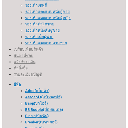
รองเท้าเซฟตี้
รองเท้าแตะแบบหนีบผู้ชาย
รองเท้าแตะแบบหนีบผู้หญิง
รองเท้าหัวโตชาย
รองเท้าหนังคัทชูชาย
รองเท้าเด็กผู้ชาย
รองเท้าแตะแบบสวมชาย
เปรียบเทียบสินค้า
สินค้าที่ชอบ
แจ้งชำระเงิน
คำสั่งซื้อ
รายละเอียดบัญชี
ยี่ห้อ
Adda(แอ็ดด้า)
Aerosoft(เอโรซอฟท์)
Baoji(บาโอจิ)
BB Bouble(บีบี ดับเบิล)
Binsin(บินซิน)
Breaker(เบรกเกอร์​)