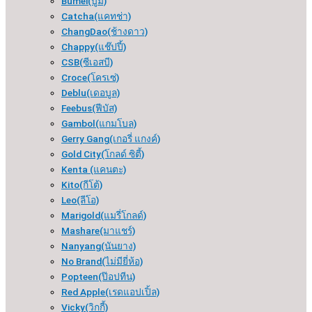
Bumei(บูมิ)
Catcha(แคทช่า)
ChangDao(ช้างดาว)
Chappy(แช๊ปปี้)
CSB(ซีเอสบี)
Croce(โครเซ่)
Deblu(เดอบูล)
Feebus(ฟีบัส)
Gambol(แกมโบล)
Gerry Gang(เกอรี่ แกงค์)
Gold City(โกลด์ ซิตี้)
Kenta (แคนตะ)
Kito(กีโต้)
Leo(ลีโอ)
Marigold(แมรี่โกลด์)
Mashare(มาแชร์)
Nanyang(นันยาง)
No Brand(ไม่มียี่ห้อ)
Popteen(ป๊อปทีน)
Red Apple(เรดแอปเปิ้ล)
Vicky(วิกกี้)