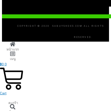
COPYRIGHT © 2020 SABUYSHOES.COM ALL RIGHTS
RESERVED.
หน้าแรก
เมนู
฿
0
0
Cart
ตะกร้า