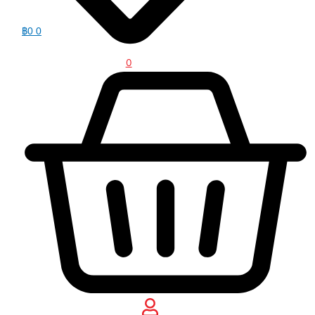
฿
0
0
0