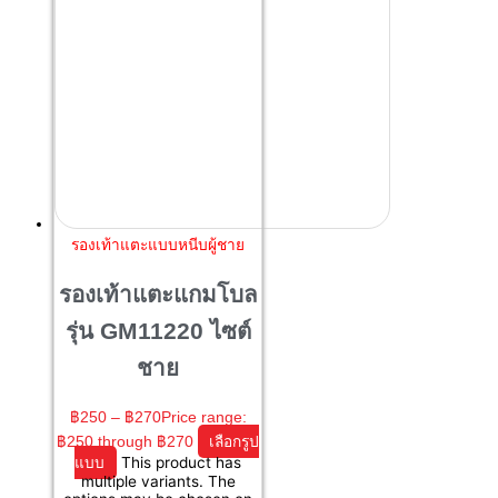
รองเท้าแตะแบบหนีบผู้ชาย
รองเท้าแตะแกมโบล
รุ่น GM11220 ไซต์
ชาย
฿
250
–
฿
270
Price range:
฿250 through ฿270
เลือกรูป
แบบ
This product has
multiple variants. The