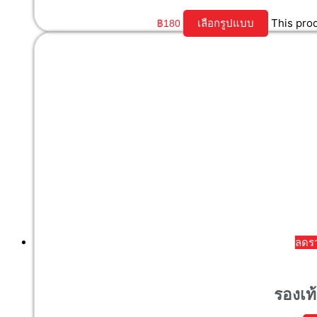
This pro
เลือกรูปแบบ
฿
180
ลดร
รองเท