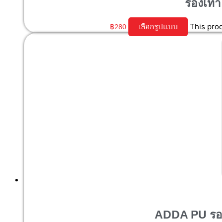
รองเท้
This pro
เลือกรูปแบบ
฿
280
ADDA PU รอง