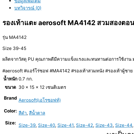
ข้อมูลเพิ่มเติม
บทวิจารณ์ (0)
รองเท้าแตะ aerosoft MA4142 สวมสองตอนพ
รุ่น MA4142
Size 39-45
ผลิตจากวัสดุ PU คุณภาพดีมีความแข็งแรงและทนทานต่อการใช้งาน มา
#aerosoft #แอร์โร่ซอฟ #MA4142 #รองเท้าสวมหนัง #รองเท้าผู้ชา
น้ำหนัก
0.7 กก.
ขนาด
30 × 15 × 12 เซนติเมตร
Brand
Aerosoft(เอโรซอฟท์)
Color:
สีดำ
,
สีน้ำตาล
Size:
Size-39
,
Size-40
,
Size-41
,
Size-42
,
Size-43
,
Size-44