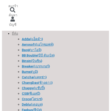
ตะกร้า
ค้นหา
บัญชี
ยี่ห้อ
Adda(แอ็ดด้า)
Aerosoft(เอโรซอฟท์)
Baoji(บาโอจิ)
BB Bouble(บีบี ดับเบิล)
Binsin(บินซิน)
Breaker(เบรกเกอร์​)
Bumei(บูมิ)
Catcha(แคทช่า)
ChangDao(ช้างดาว)
Chappy(แช๊ปปี้)
CSB(ซีเอสบี)
Croce(โครเซ่)
Deblu(เดอบูล)
Feebus(ฟีบัส)