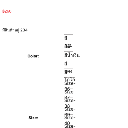
฿
260
มีสินค้าอยู่ 234
สี
กรม
สีดำ
สีน้ำเงิน
Color:
สี
แดง
สี
โกโก้
Size-
36
Size-
37
Size-
38
Size-
39
Size-
Size:
40
Size-