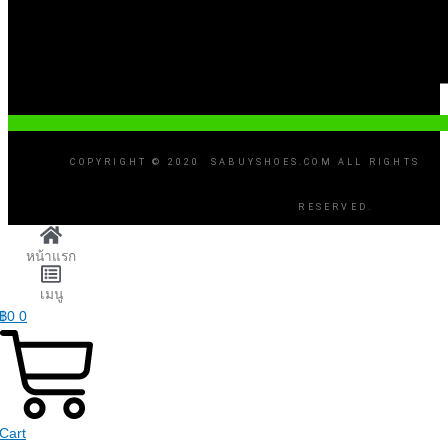
COPYRIGHT © 2020 SABUYSHOES.COM ALL RIGHTS
RESERVED.
หน้าแรก
เมนู
฿
0
0
Cart