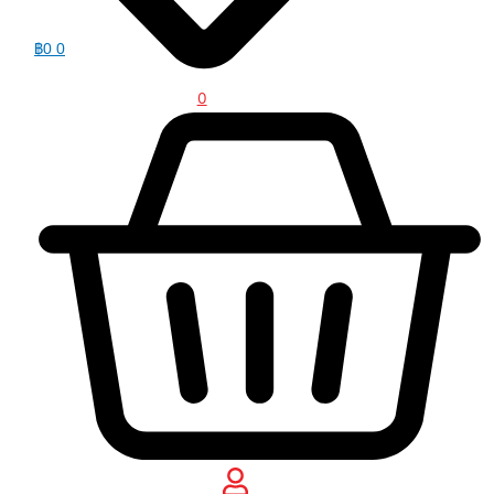
฿
0
0
0