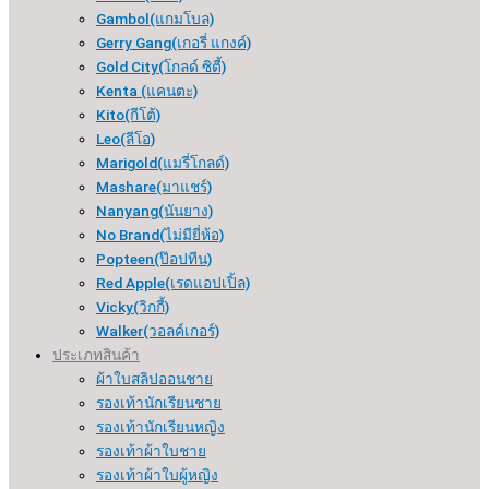
Gambol(แกมโบล)
Gerry Gang(เกอรี่ แกงค์)
Gold City(โกลด์ ซิตี้)
Kenta (แคนตะ)
Kito(กีโต้)
Leo(ลีโอ)
Marigold(แมรี่โกลด์)
Mashare(มาแชร์)
Nanyang(นันยาง)
No Brand(ไม่มียี่ห้อ)
Popteen(ป๊อปทีน)
Red Apple(เรดแอปเปิ้ล)
Vicky(วิกกี้)
Walker(วอลค์เกอร์)
ประเภทสินค้า
ผ้าใบสลิปออนชาย
รองเท้านักเรียนชาย
รองเท้านักเรียนหญิง
รองเท้าผ้าใบชาย
รองเท้าผ้าใบผู้หญิง