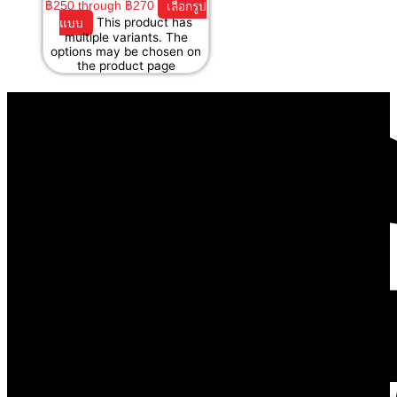
฿250 through ฿270
เลือกรูป
แบบ
This product has
multiple variants. The
options may be chosen on
the product page