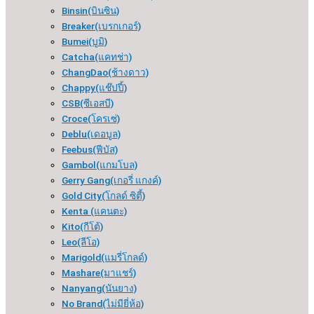
Binsin(บินซิน)
Breaker(เบรกเกอร์​)
Bumei(บูมิ)
Catcha(แคทช่า)
ChangDao(ช้างดาว)
Chappy(แช๊ปปี้)
CSB(ซีเอสบี)
Croce(โครเซ่)
Deblu(เดอบูล)
Feebus(ฟีบัส)
Gambol(แกมโบล)
Gerry Gang(เกอรี่ แกงค์)
Gold City(โกลด์ ซิตี้)
Kenta (แคนตะ)
Kito(กีโต้)
Leo(ลีโอ)
Marigold(แมรี่โกลด์)
Mashare(มาแชร์)
Nanyang(นันยาง)
No Brand(ไม่มียี่ห้อ)