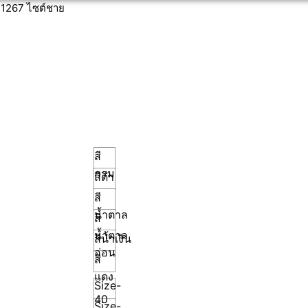
11267 ไซต์ชาย
สี
กรม
สีดำ
สี
น้ำตาล
สี
น้ำตาล
สีน้ำเงิน
อ่อน
สี
แดง
Size-
40
Size-