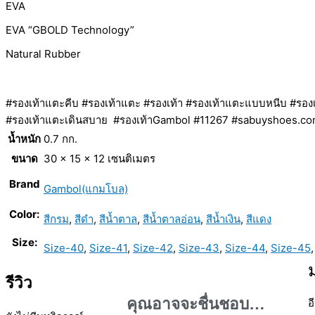
EVA
EVA “GBOLD Technology”
Natural Rubber
#รองเท้าแตะคีบ #รองเท้าแตะ #รองเท้า #รองเท้าแตะแบบหนีบ #รองเท
#รองเท้าแตะเดินสบาย #รองเท้าGambol #11267 #sabuyshoes.c
น้ำหนัก
0.7 กก.
ขนาด
30 × 15 × 12 เซนติเมตร
Brand
Gambol(แกมโบล)
Color:
สีกรม
,
สีดำ
,
สีน้ำตาล
,
สีน้ำตาลอ่อน
,
สีน้ำเงิน
,
สีแดง
Size:
Size-40
,
Size-41
,
Size-42
,
Size-43
,
Size-44
,
Size-45
รีวิว
คุณอาจจะชื่นชอบ…
อ