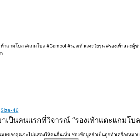
้าแกมโบล #แกมโบล #Gambol #รองเท้าแตะวัยรุ่น #รองเท้าแตะผู้ชาย 
om
,
Size-46
มาเป็นคนแรกที่วิจารณ์ “รองเท้าแตะแกมโบล
ีเมลของคุณจะไม่แสดงให้คนอื่นเห็น
ช่องข้อมูลจำเป็นถูกทำเครื่องหมา