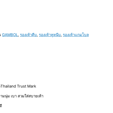
s
GAMBOL
,
รองเท้าคีบ
,
รองเท้าหูหนีบ
,
รองเท้าแกมโบล
ล
Thailand Trust Mark
มนุ่ม เบา สวมใส่สบายเท้า
ดี