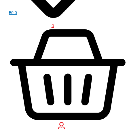
฿
0
0
0