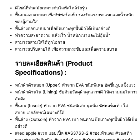
ดีไซน์ที่ทันสมัยเหมาะกับไลฟ์สไตล์วัยรุ่น
พื้นบนออกแบบมาเพื่อซัพพอร์ตเท้า รองรับแรงกระแทกและน้ำหนัก
ของผู้สวมใส่
พื้นล่างออกแบบมาเพื่อยึดเกาะทุกพื้นผิวได้เป็นอย่างดี
ทำความสะอาดง่าย แห้งเร็ว น้ำหนักเบาและไม่อุ้มน้ำ
สามารถสวมใส่ได้ทุกโอกาส
สามารถปรับสายได้ เพื่อความกระชับและเพื่อความสบาย
รายละเอียดสินค้า (Product
Specifications) :
หน้าผ้าด้านนอก (Upper) ทำจาก EVA ชนิดพิเศษ อัดขึ้นรูปแข็งแรง
หน้าผ้าด้านใน (Lining) ซับด้วยวัสดุผ้าคุณภาพดี ให้ความนุ่มในการ
สัมผัส
พื้นบน (Insole) ทำจาก EVA ชนิดพิเศษ นุ่มนิ่ม ซัพพอร์ตเท้า ใส่
สบาย เอกลักษณ์เฉพาะกีโต้
พื้นล่าง (Outsole) ทำจาก EVA เบา ทนทาน ยึดเกาะทุกพื้นผิวได้เป็น
อย่างดี
#red apple #เรด แอปเปิ้ล #AS3763-2 #รองเท้าแตะ #รองเท้า
สวม #รองเท้าผู้หญิง #รองเท้าผู้ชาย #ทูโทน #สองตอน #รองเท้า