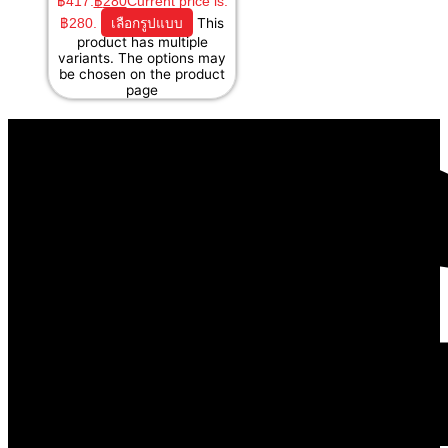
฿417.
฿
280
Current price is:
฿280.
เลือกรูปแบบ
This
product has multiple
variants. The options may
be chosen on the product
page