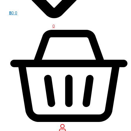
฿
0
0
0