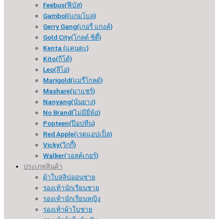
Feebus(ฟีบัส)
Gambol(แกมโบล)
Gerry Gang(เกอรี่ แกงค์)
Gold City(โกลด์ ซิตี้)
Kenta (แคนตะ)
Kito(กีโต้)
Leo(ลีโอ)
Marigold(แมรี่โกลด์)
Mashare(มาแชร์)
Nanyang(นันยาง)
No Brand(ไม่มียี่ห้อ)
Popteen(ป๊อปทีน)
Red Apple(เรดแอปเปิ้ล)
Vicky(วิกกี้)
Walker(วอลค์เกอร์)
ประเภทสินค้า
ผ้าใบสลิปออนชาย
รองเท้านักเรียนชาย
รองเท้านักเรียนหญิง
รองเท้าผ้าใบชาย