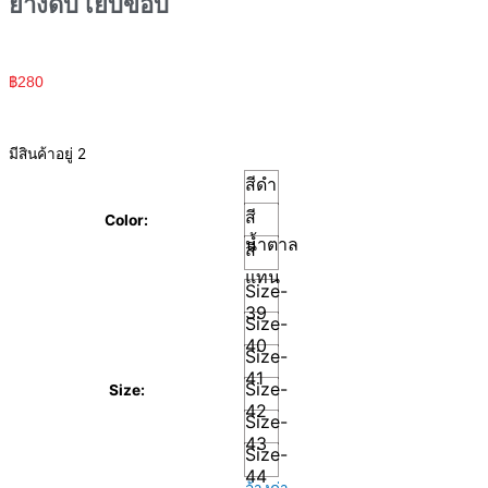
ยางดิบ เย็บขอบ
฿
280
มีสินค้าอยู่ 2
สีดำ
สี
Color:
น้ำตาล
สี
แทน
Size-
39
Size-
40
Size-
41
Size-
Size:
42
Size-
43
Size-
44