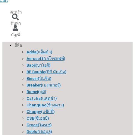
Cart
ตะกร้า
ค้นหา
บัญชี
ยี่ห้อ
Adda(แอ็ดด้า)
Aerosoft(เอโรซอฟท์)
Baoji(บาโอจิ)
BB Bouble(บีบี ดับเบิล)
Binsin(บินซิน)
Breaker(เบรกเกอร์​)
Bumei(บูมิ)
Catcha(แคทช่า)
ChangDao(ช้างดาว)
Chappy(แช๊ปปี้)
CSB(ซีเอสบี)
Croce(โครเซ่)
Deblu(เดอบูล)