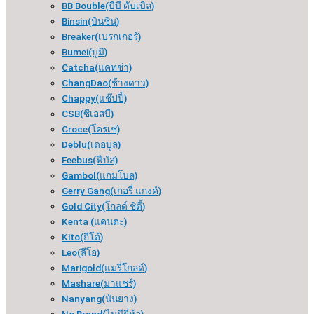
BB Bouble(บีบี ดับเบิล)
Binsin(บินซิน)
Breaker(เบรกเกอร์​)
Bumei(บูมิ)
Catcha(แคทช่า)
ChangDao(ช้างดาว)
Chappy(แช๊ปปี้)
CSB(ซีเอสบี)
Croce(โครเซ่)
Deblu(เดอบูล)
Feebus(ฟีบัส)
Gambol(แกมโบล)
Gerry Gang(เกอรี่ แกงค์)
Gold City(โกลด์ ซิตี้)
Kenta (แคนตะ)
Kito(กีโต้)
Leo(ลีโอ)
Marigold(แมรี่โกลด์)
Mashare(มาแชร์)
Nanyang(นันยาง)
No Brand(ไม่มียี่ห้อ)