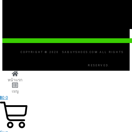
COPYRIGHT © 2020 SABUYSHOES.COM ALL RIGHTS
RESERVED.
หน้าแรก
เมนู
฿
0
0