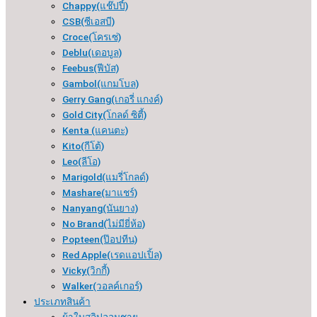
Chappy(แช๊ปปี้)
CSB(ซีเอสบี)
Croce(โครเซ่)
Deblu(เดอบูล)
Feebus(ฟีบัส)
Gambol(แกมโบล)
Gerry Gang(เกอรี่ แกงค์)
Gold City(โกลด์ ซิตี้)
Kenta (แคนตะ)
Kito(กีโต้)
Leo(ลีโอ)
Marigold(แมรี่โกลด์)
Mashare(มาแชร์)
Nanyang(นันยาง)
No Brand(ไม่มียี่ห้อ)
Popteen(ป๊อปทีน)
Red Apple(เรดแอปเปิ้ล)
Vicky(วิกกี้)
Walker(วอลค์เกอร์)
ประเภทสินค้า
ผ้าใบสลิปออนชาย