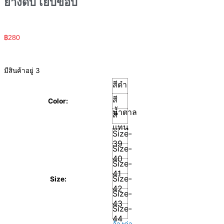
ยางดิบ เย็บขอบ
฿
280
มีสินค้าอยู่ 3
สีดำ
สี
Color:
น้ำตาล
สี
แทน
Size-
39
Size-
40
Size-
41
Size-
Size:
42
Size-
43
Size-
44