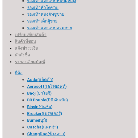
รองเท้าแตะแบบหนีบผู้หญิง
รองเท้าหัวโตชาย
รองเท้าหนังคัทชูชาย
รองเท้าเด็กผู้ชาย
รองเท้าแตะแบบสวมชาย
เปรียบเทียบสินค้า
สินค้าที่ชอบ
แจ้งชำระเงิน
คำสั่งซื้อ
รายละเอียดบัญชี
ยี่ห้อ
Adda(แอ็ดด้า)
Aerosoft(เอโรซอฟท์)
Baoji(บาโอจิ)
BB Bouble(บีบี ดับเบิล)
Binsin(บินซิน)
Breaker(เบรกเกอร์​)
Bumei(บูมิ)
Catcha(แคทช่า)
ChangDao(ช้างดาว)