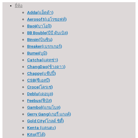
ยี่ห้อ
Adda(แอ็ดด้า)
Aerosoft(เอโรซอฟท์)
Baoji(บาโอจิ)
BB Bouble(บีบี ดับเบิล)
Binsin(บินซิน)
Breaker(เบรกเกอร์​)
Bumei(บูมิ)
Catcha(แคทช่า)
ChangDao(ช้างดาว)
Chappy(แช๊ปปี้)
CSB(ซีเอสบี)
Croce(โครเซ่)
Deblu(เดอบูล)
Feebus(ฟีบัส)
Gambol(แกมโบล)
Gerry Gang(เกอรี่ แกงค์)
Gold City(โกลด์ ซิตี้)
Kenta (แคนตะ)
Kito(กีโต้)