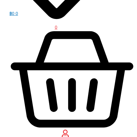
฿
0
0
0