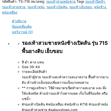
รหัสสินค้า:
TS-716
หมวดหมู่:
รองเท้าสวมหนังชาย
Tags
รองเท้าปิดหัว
,
รองเท้าสวมชาย
,
รองเท้าหนัง
,
รองเท้าเปิดส้น
,
รองเท้าเย็บขอบ
,
หนังช้าง
,
หนังเหลือง
คำอธิบาย
ข้อมูลเพิ่มเติม
บทวิจารณ์ (0)
รองเท้าสวมชายหนังช้างเปิดส้น รุ่น 715
พื้นยางดิบ เย็บขอบ
สี ดำ ตาล แทน
Size 39-44
รายละเอียดสินค้า
รองเท้าผู้ชาย รองเท้าแตะทำความสะอาดง่าย พื้นทำจากยาง
ดิบ ด้านข้างเย็บขอบเพิ่มความแข็งแรงทนทาน
** การดูแลรักษา: ใช้ผ้าหมาดๆเช็ดทำความสะอาด และ ผึ่ง
ให้แห้งสนิท ห้ามนำรองเท้าไปตากแดด เก็บในที่ร้อนจัด หรือ
แช่น้ำ
#รองเท้าเปิดส้น #หนังเหลือง #หนังช้าง #716 #รองเท้าหนัง
#รองเท้าสวมชาย #sabuyshoes.com