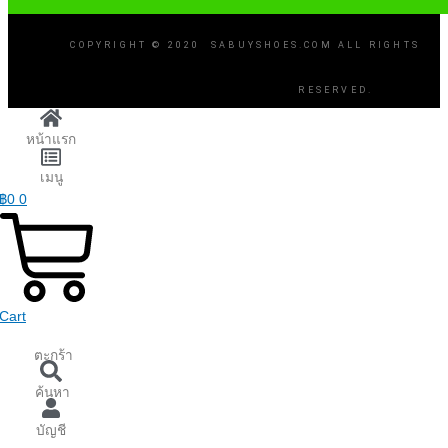
COPYRIGHT © 2020 SABUYSHOES.COM ALL RIGHTS
RESERVED.
หน้าแรก
เมนู
฿
0
0
Cart
ตะกร้า
ค้นหา
บัญชี