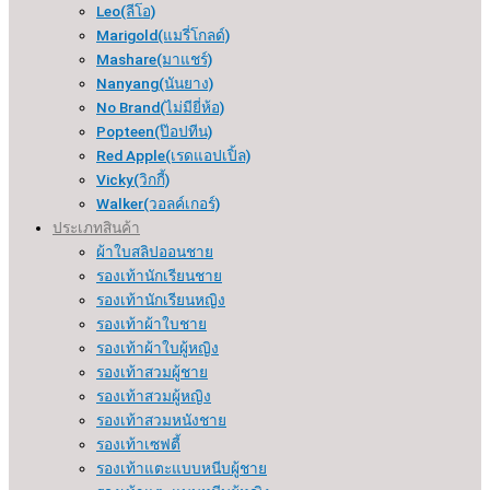
Leo(ลีโอ)
Marigold(แมรี่โกลด์)
Mashare(มาแชร์)
Nanyang(นันยาง)
No Brand(ไม่มียี่ห้อ)
Popteen(ป๊อปทีน)
Red Apple(เรดแอปเปิ้ล)
Vicky(วิกกี้)
Walker(วอลค์เกอร์)
ประเภทสินค้า
ผ้าใบสลิปออนชาย
รองเท้านักเรียนชาย
รองเท้านักเรียนหญิง
รองเท้าผ้าใบชาย
รองเท้าผ้าใบผู้หญิง
รองเท้าสวมผู้ชาย
รองเท้าสวมผู้หญิง
รองเท้าสวมหนังชาย
รองเท้าเซฟตี้
รองเท้าแตะแบบหนีบผู้ชาย