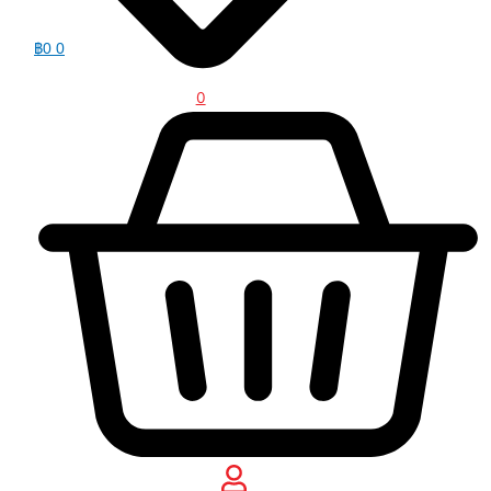
฿
0
0
0