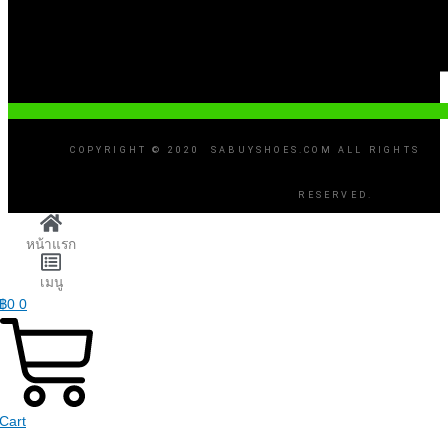
COPYRIGHT © 2020 SABUYSHOES.COM ALL RIGHTS
RESERVED.
หน้าแรก
เมนู
฿
0
0
Cart