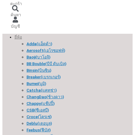
ตะกร้า
ค้นหา
บัญชี
ยี่ห้อ
Adda(แอ็ดด้า)
Aerosoft(เอโรซอฟท์)
Baoji(บาโอจิ)
BB Bouble(บีบี ดับเบิล)
Binsin(บินซิน)
Breaker(เบรกเกอร์​)
Bumei(บูมิ)
Catcha(แคทช่า)
ChangDao(ช้างดาว)
Chappy(แช๊ปปี้)
CSB(ซีเอสบี)
Croce(โครเซ่)
Deblu(เดอบูล)
Feebus(ฟีบัส)