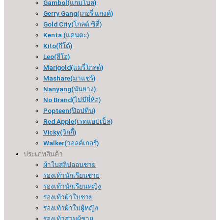
Gambol(แกมโบล)
Gerry Gang(เกอรี่ แกงค์)
Gold City(โกลด์ ซิตี้)
Kenta (แคนตะ)
Kito(กีโต้)
Leo(ลีโอ)
Marigold(แมรี่โกลด์)
Mashare(มาแชร์)
Nanyang(นันยาง)
No Brand(ไม่มียี่ห้อ)
Popteen(ป๊อปทีน)
Red Apple(เรดแอปเปิ้ล)
Vicky(วิกกี้)
Walker(วอลค์เกอร์)
ประเภทสินค้า
ผ้าใบสลิปออนชาย
รองเท้านักเรียนชาย
รองเท้านักเรียนหญิง
รองเท้าผ้าใบชาย
รองเท้าผ้าใบผู้หญิง
รองเท้าสวมผู้ชาย