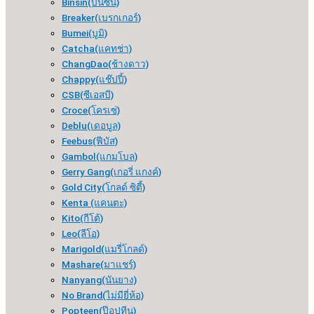
Binsin(บินซิน)
Breaker(เบรกเกอร์​)
Bumei(บูมิ)
Catcha(แคทช่า)
ChangDao(ช้างดาว)
Chappy(แช๊ปปี้)
CSB(ซีเอสบี)
Croce(โครเซ่)
Deblu(เดอบูล)
Feebus(ฟีบัส)
Gambol(แกมโบล)
Gerry Gang(เกอรี่ แกงค์)
Gold City(โกลด์ ซิตี้)
Kenta (แคนตะ)
Kito(กีโต้)
Leo(ลีโอ)
Marigold(แมรี่โกลด์)
Mashare(มาแชร์)
Nanyang(นันยาง)
No Brand(ไม่มียี่ห้อ)
Popteen(ป๊อปทีน)