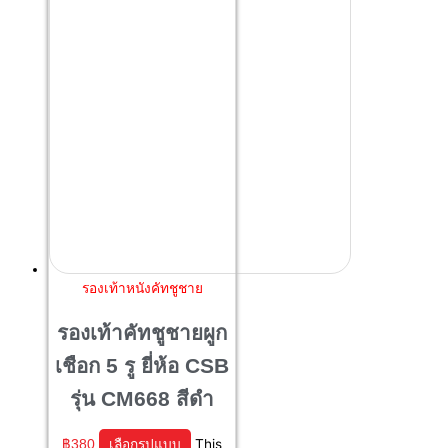
รองเท้าหนังคัทชูชาย
รองเท้าคัทชูชายผูก
เชือก 5 รู ยี่ห้อ CSB
รุ่น CM668 สีดำ
฿
380
เลือกรูปแบบ
This