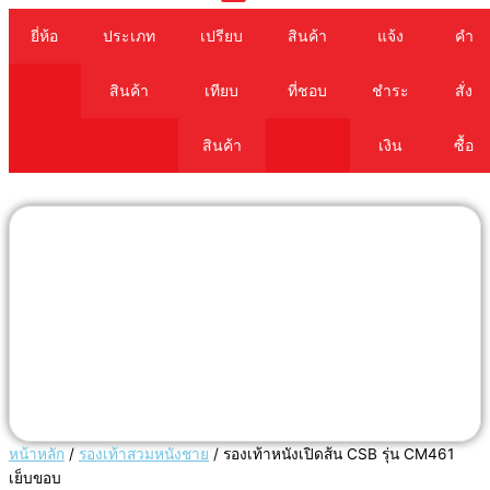
Cart
ยี่ห้อ
ประเภท
เปรียบ
สินค้า
แจ้ง
คำ
สินค้า
เทียบ
ที่ชอบ
ชำระ
สั่ง
สินค้า
เงิน
ซื้อ
หน้าหลัก
/
รองเท้าสวมหนังชาย
/ รองเท้าหนังเปิดส้น CSB รุ่น CM461
เย็บขอบ