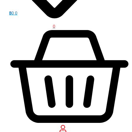
฿
0
0
0