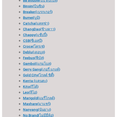
BB Bouble(บีบี ดับเบิล)
Binsin(บินซิน)
Breaker(เบรกเกอร์​)
Bumei(บูมิ)
Catcha(แคทช่า)
ChangDao(ช้างดาว)
Chappy(แช๊ปปี้)
CSB(ซีเอสบี)
Croce(โครเซ่)
Deblu(เดอบูล)
Feebus(ฟีบัส)
Gambol(แกมโบล)
Gerry Gang(เกอรี่ แกงค์)
Gold City(โกลด์ ซิตี้)
Kenta (แคนตะ)
Kito(กีโต้)
Leo(ลีโอ)
Marigold(แมรี่โกลด์)
Mashare(มาแชร์)
Nanyang(นันยาง)
No Brand(ไม่มียี่ห้อ)