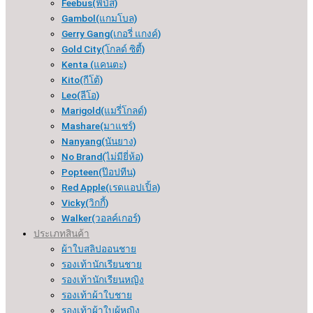
Feebus(ฟีบัส)
Gambol(แกมโบล)
Gerry Gang(เกอรี่ แกงค์)
Gold City(โกลด์ ซิตี้)
Kenta (แคนตะ)
Kito(กีโต้)
Leo(ลีโอ)
Marigold(แมรี่โกลด์)
Mashare(มาแชร์)
Nanyang(นันยาง)
No Brand(ไม่มียี่ห้อ)
Popteen(ป๊อปทีน)
Red Apple(เรดแอปเปิ้ล)
Vicky(วิกกี้)
Walker(วอลค์เกอร์)
ประเภทสินค้า
ผ้าใบสลิปออนชาย
รองเท้านักเรียนชาย
รองเท้านักเรียนหญิง
รองเท้าผ้าใบชาย
รองเท้าผ้าใบผู้หญิง