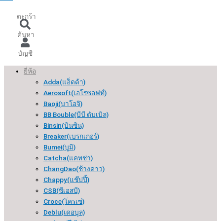
ตะกร้า
ค้นหา
บัญชี
ยี่ห้อ
Adda(แอ็ดด้า)
Aerosoft(เอโรซอฟท์)
Baoji(บาโอจิ)
BB Bouble(บีบี ดับเบิล)
Binsin(บินซิน)
Breaker(เบรกเกอร์​)
Bumei(บูมิ)
Catcha(แคทช่า)
ChangDao(ช้างดาว)
Chappy(แช๊ปปี้)
CSB(ซีเอสบี)
Croce(โครเซ่)
Deblu(เดอบูล)