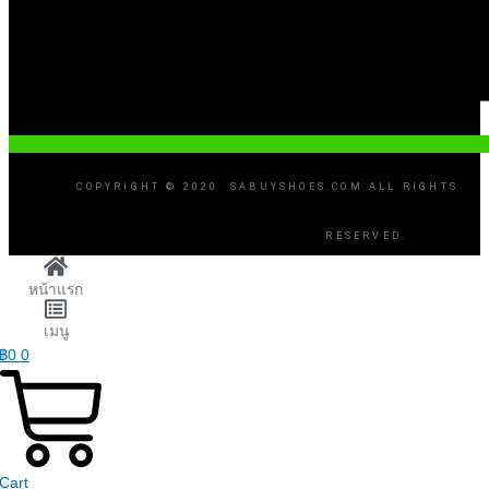
COPYRIGHT © 2020 SABUYSHOES.COM ALL RIGHTS
RESERVED.
หน้าแรก
เมนู
฿
0
0
Cart