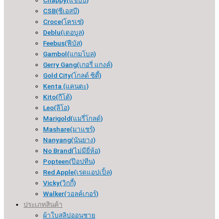
Chappy(แช๊ปปี้)
CSB(ซีเอสบี)
Croce(โครเซ่)
Deblu(เดอบูล)
Feebus(ฟีบัส)
Gambol(แกมโบล)
Gerry Gang(เกอรี่ แกงค์)
Gold City(โกลด์ ซิตี้)
Kenta (แคนตะ)
Kito(กีโต้)
Leo(ลีโอ)
Marigold(แมรี่โกลด์)
Mashare(มาแชร์)
Nanyang(นันยาง)
No Brand(ไม่มียี่ห้อ)
Popteen(ป๊อปทีน)
Red Apple(เรดแอปเปิ้ล)
Vicky(วิกกี้)
Walker(วอลค์เกอร์)
ประเภทสินค้า
ผ้าใบสลิปออนชาย