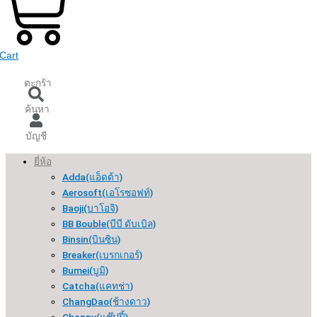
Cart
ตะกร้า
ค้นหา
บัญชี
ยี่ห้อ
Adda(แอ็ดด้า)
Aerosoft(เอโรซอฟท์)
Baoji(บาโอจิ)
BB Bouble(บีบี ดับเบิล)
Binsin(บินซิน)
Breaker(เบรกเกอร์​)
Bumei(บูมิ)
Catcha(แคทช่า)
ChangDao(ช้างดาว)