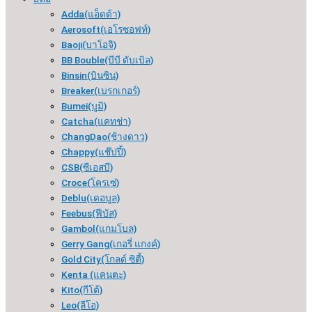
Adda(แอ็ดด้า)
Aerosoft(เอโรซอฟท์)
Baoji(บาโอจิ)
BB Bouble(บีบี ดับเบิล)
Binsin(บินซิน)
Breaker(เบรกเกอร์​)
Bumei(บูมิ)
Catcha(แคทช่า)
ChangDao(ช้างดาว)
Chappy(แช๊ปปี้)
CSB(ซีเอสบี)
Croce(โครเซ่)
Deblu(เดอบูล)
Feebus(ฟีบัส)
Gambol(แกมโบล)
Gerry Gang(เกอรี่ แกงค์)
Gold City(โกลด์ ซิตี้)
Kenta (แคนตะ)
Kito(กีโต้)
Leo(ลีโอ)