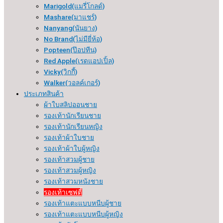
Marigold(แมรี่โกลด์)
Mashare(มาแชร์)
Nanyang(นันยาง)
No Brand(ไม่มียี่ห้อ)
Popteen(ป๊อปทีน)
Red Apple(เรดแอปเปิ้ล)
Vicky(วิกกี้)
Walker(วอลค์เกอร์)
ประเภทสินค้า
ผ้าใบสลิปออนชาย
รองเท้านักเรียนชาย
รองเท้านักเรียนหญิง
รองเท้าผ้าใบชาย
รองเท้าผ้าใบผู้หญิง
รองเท้าสวมผู้ชาย
รองเท้าสวมผู้หญิง
รองเท้าสวมหนังชาย
รองเท้าเซฟตี้
รองเท้าแตะแบบหนีบผู้ชาย
รองเท้าแตะแบบหนีบผู้หญิง