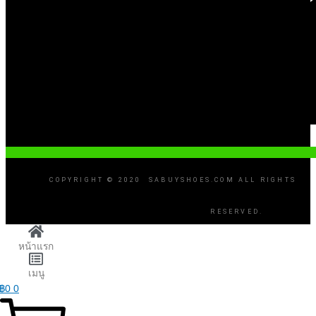
COPYRIGHT © 2020 SABUYSHOES.COM ALL RIGHTS
RESERVED.
หน้าแรก
เมนู
฿
0
0