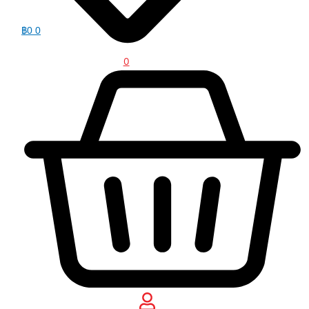
฿
0
0
0