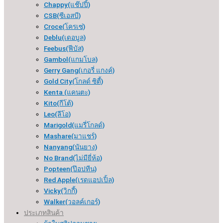
Chappy(แช๊ปปี้)
CSB(ซีเอสบี)
Croce(โครเซ่)
Deblu(เดอบูล)
Feebus(ฟีบัส)
Gambol(แกมโบล)
Gerry Gang(เกอรี่ แกงค์)
Gold City(โกลด์ ซิตี้)
Kenta (แคนตะ)
Kito(กีโต้)
Leo(ลีโอ)
Marigold(แมรี่โกลด์)
Mashare(มาแชร์)
Nanyang(นันยาง)
No Brand(ไม่มียี่ห้อ)
Popteen(ป๊อปทีน)
Red Apple(เรดแอปเปิ้ล)
Vicky(วิกกี้)
Walker(วอลค์เกอร์)
ประเภทสินค้า