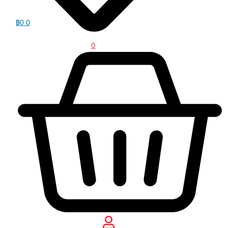
฿
0
0
0