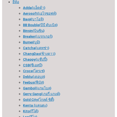
ยี่ห้อ
Adda(แอ็ดด้า)
Aerosoft(เอโรซอฟท์)
Baoji(บาโอจิ)
BB Bouble(บีบี ดับเบิล)
Binsin(บินซิน)
Breaker(เบรกเกอร์​)
Bumei(บูมิ)
Catcha(แคทช่า)
ChangDao(ช้างดาว)
Chappy(แช๊ปปี้)
CSB(ซีเอสบี)
Croce(โครเซ่)
Deblu(เดอบูล)
Feebus(ฟีบัส)
Gambol(แกมโบล)
Gerry Gang(เกอรี่ แกงค์)
Gold City(โกลด์ ซิตี้)
Kenta (แคนตะ)
Kito(กีโต้)
Leo(ลีโอ)