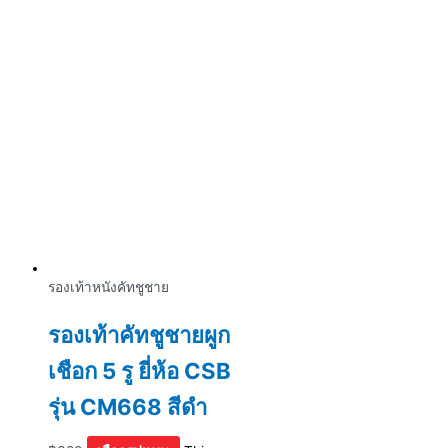
รองเท้าหนังคัทชูชาย
รองเท้าคัทชูชายผูก
เชือก 5 รู ยี่ห้อ CSB
รุ่น CM668 สีดำ