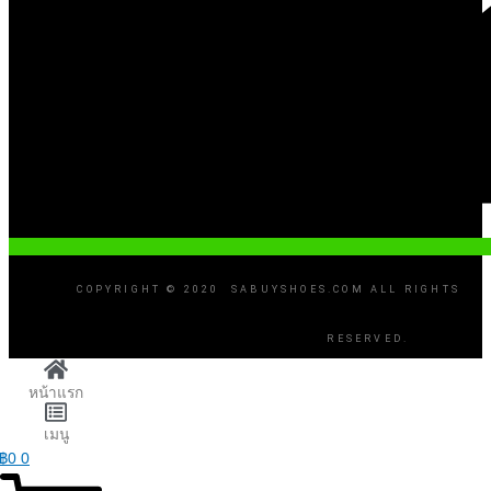
COPYRIGHT © 2020 SABUYSHOES.COM ALL RIGHTS
RESERVED.
หน้าแรก
เมนู
฿
0
0