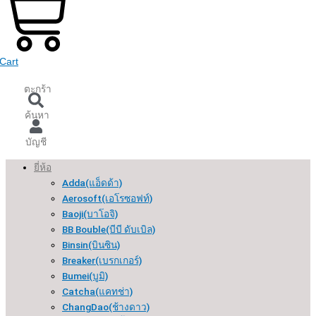
Cart
ตะกร้า
ค้นหา
บัญชี
ยี่ห้อ
Adda(แอ็ดด้า)
Aerosoft(เอโรซอฟท์)
Baoji(บาโอจิ)
BB Bouble(บีบี ดับเบิล)
Binsin(บินซิน)
Breaker(เบรกเกอร์​)
Bumei(บูมิ)
Catcha(แคทช่า)
ChangDao(ช้างดาว)