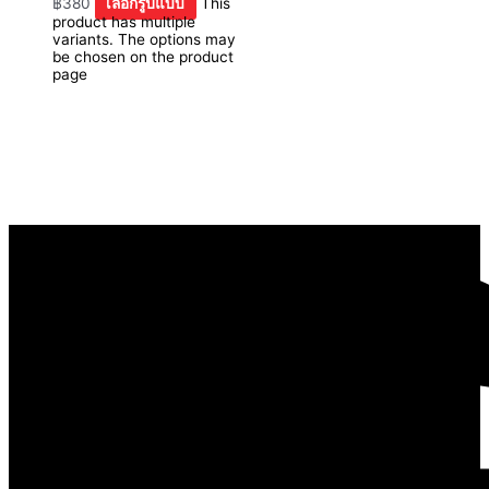
฿
380
เลือกรูปแบบ
This
product has multiple
variants. The options may
be chosen on the product
page