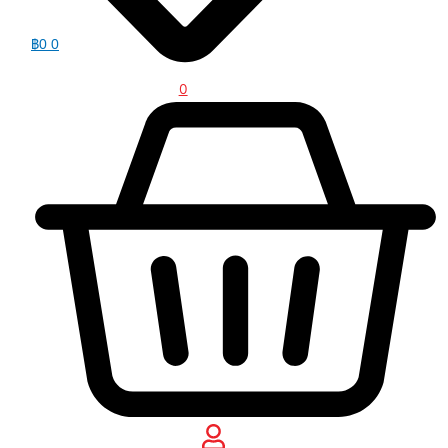
฿
0
0
0