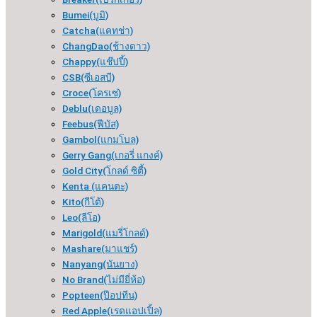
Bumei(บูมิ)
Catcha(แคทช่า)
ChangDao(ช้างดาว)
Chappy(แช๊ปปี้)
CSB(ซีเอสบี)
Croce(โครเซ่)
Deblu(เดอบูล)
Feebus(ฟีบัส)
Gambol(แกมโบล)
Gerry Gang(เกอรี่ แกงค์)
Gold City(โกลด์ ซิตี้)
Kenta (แคนตะ)
Kito(กีโต้)
Leo(ลีโอ)
Marigold(แมรี่โกลด์)
Mashare(มาแชร์)
Nanyang(นันยาง)
No Brand(ไม่มียี่ห้อ)
Popteen(ป๊อปทีน)
Red Apple(เรดแอปเปิ้ล)