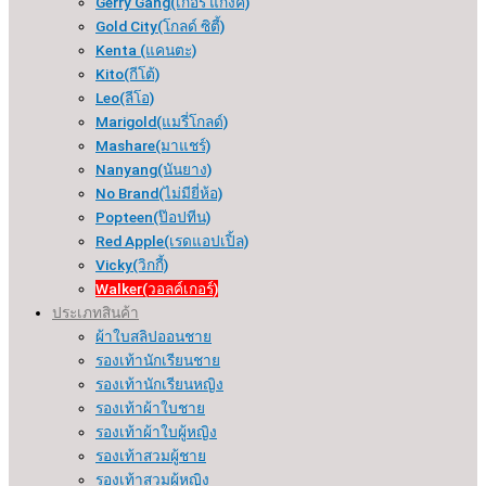
Gerry Gang(เกอรี่ แกงค์)
Gold City(โกลด์ ซิตี้)
Kenta (แคนตะ)
Kito(กีโต้)
Leo(ลีโอ)
Marigold(แมรี่โกลด์)
Mashare(มาแชร์)
Nanyang(นันยาง)
No Brand(ไม่มียี่ห้อ)
Popteen(ป๊อปทีน)
Red Apple(เรดแอปเปิ้ล)
Vicky(วิกกี้)
Walker(วอลค์เกอร์)
ประเภทสินค้า
ผ้าใบสลิปออนชาย
รองเท้านักเรียนชาย
รองเท้านักเรียนหญิง
รองเท้าผ้าใบชาย
รองเท้าผ้าใบผู้หญิง
รองเท้าสวมผู้ชาย
รองเท้าสวมผู้หญิง