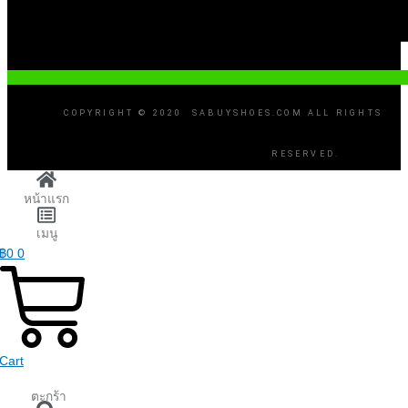
COPYRIGHT © 2020 SABUYSHOES.COM ALL RIGHTS
RESERVED.
หน้าแรก
เมนู
฿
0
0
Cart
ตะกร้า