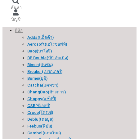
ค้นหา
บัญชี
ยี่ห้อ
Adda(แอ็ดด้า)
Aerosoft(เอโรซอฟท์)
Baoji(บาโอจิ)
BB Bouble(บีบี ดับเบิล)
Binsin(บินซิน)
Breaker(เบรกเกอร์​)
Bumei(บูมิ)
Catcha(แคทช่า)
ChangDao(ช้างดาว)
Chappy(แช๊ปปี้)
CSB(ซีเอสบี)
Croce(โครเซ่)
Deblu(เดอบูล)
Feebus(ฟีบัส)
Gambol(แกมโบล)