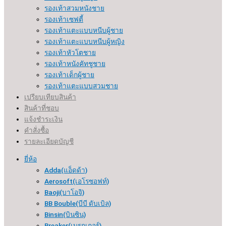
รองเท้าสวมหนังชาย
รองเท้าเซฟตี้
รองเท้าแตะแบบหนีบผู้ชาย
รองเท้าแตะแบบหนีบผู้หญิง
รองเท้าหัวโตชาย
รองเท้าหนังคัทชูชาย
รองเท้าเด็กผู้ชาย
รองเท้าแตะแบบสวมชาย
เปรียบเทียบสินค้า
สินค้าที่ชอบ
แจ้งชำระเงิน
คำสั่งซื้อ
รายละเอียดบัญชี
ยี่ห้อ
Adda(แอ็ดด้า)
Aerosoft(เอโรซอฟท์)
Baoji(บาโอจิ)
BB Bouble(บีบี ดับเบิล)
Binsin(บินซิน)
Breaker(เบรกเกอร์​)