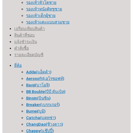
รองเท้าหัวโตชาย
รองเท้าหนังคัทชูชาย
รองเท้าเด็กผู้ชาย
รองเท้าแตะแบบสวมชาย
เปรียบเทียบสินค้า
สินค้าที่ชอบ
แจ้งชำระเงิน
คำสั่งซื้อ
รายละเอียดบัญชี
ยี่ห้อ
Adda(แอ็ดด้า)
Aerosoft(เอโรซอฟท์)
Baoji(บาโอจิ)
BB Bouble(บีบี ดับเบิล)
Binsin(บินซิน)
Breaker(เบรกเกอร์​)
Bumei(บูมิ)
Catcha(แคทช่า)
ChangDao(ช้างดาว)
Chappy(แช๊ปปี้)