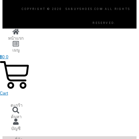
COPYRIGHT © 2020 SABUYSHOES.COM ALL RIGHTS
RESERVED.
หน้าแรก
เมนู
฿
0
0
Cart
ตะกร้า
ค้นหา
บัญชี