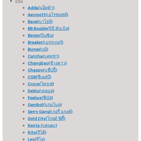
ยี่ห้อ
Adda(แอ็ดด้า)
Aerosoft(เอโรซอฟท์)
Baoji(บาโอจิ)
BB Bouble(บีบี ดับเบิล)
Binsin(บินซิน)
Breaker(เบรกเกอร์​)
Bumei(บูมิ)
Catcha(แคทช่า)
ChangDao(ช้างดาว)
Chappy(แช๊ปปี้)
CSB(ซีเอสบี)
Croce(โครเซ่)
Deblu(เดอบูล)
Feebus(ฟีบัส)
Gambol(แกมโบล)
Gerry Gang(เกอรี่ แกงค์)
Gold City(โกลด์ ซิตี้)
Kenta (แคนตะ)
Kito(กีโต้)
Leo(ลีโอ)