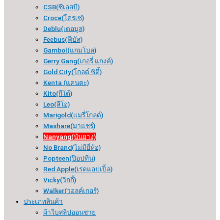
CSB(ซีเอสบี)
Croce(โครเซ่)
Deblu(เดอบูล)
Feebus(ฟีบัส)
Gambol(แกมโบล)
Gerry Gang(เกอรี่ แกงค์)
Gold City(โกลด์ ซิตี้)
Kenta (แคนตะ)
Kito(กีโต้)
Leo(ลีโอ)
Marigold(แมรี่โกลด์)
Mashare(มาแชร์)
Nanyang(นันยาง)
No Brand(ไม่มียี่ห้อ)
Popteen(ป๊อปทีน)
Red Apple(เรดแอปเปิ้ล)
Vicky(วิกกี้)
Walker(วอลค์เกอร์)
ประเภทสินค้า
ผ้าใบสลิปออนชาย