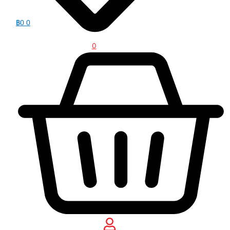
฿
0
0
0