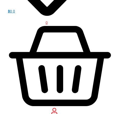
฿
0
0
0