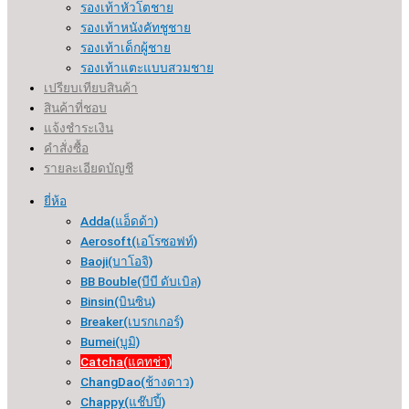
รองเท้าหัวโตชาย
รองเท้าหนังคัทชูชาย
รองเท้าเด็กผู้ชาย
รองเท้าแตะแบบสวมชาย
เปรียบเทียบสินค้า
สินค้าที่ชอบ
แจ้งชำระเงิน
คำสั่งซื้อ
รายละเอียดบัญชี
ยี่ห้อ
Adda(แอ็ดด้า)
Aerosoft(เอโรซอฟท์)
Baoji(บาโอจิ)
BB Bouble(บีบี ดับเบิล)
Binsin(บินซิน)
Breaker(เบรกเกอร์​)
Bumei(บูมิ)
Catcha(แคทช่า)
ChangDao(ช้างดาว)
Chappy(แช๊ปปี้)