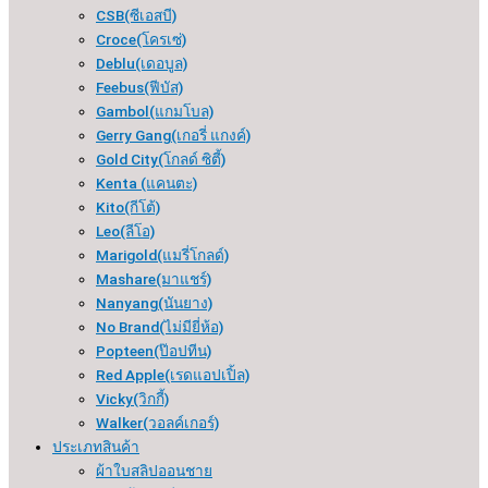
CSB(ซีเอสบี)
Croce(โครเซ่)
Deblu(เดอบูล)
Feebus(ฟีบัส)
Gambol(แกมโบล)
Gerry Gang(เกอรี่ แกงค์)
Gold City(โกลด์ ซิตี้)
Kenta (แคนตะ)
Kito(กีโต้)
Leo(ลีโอ)
Marigold(แมรี่โกลด์)
Mashare(มาแชร์)
Nanyang(นันยาง)
No Brand(ไม่มียี่ห้อ)
Popteen(ป๊อปทีน)
Red Apple(เรดแอปเปิ้ล)
Vicky(วิกกี้)
Walker(วอลค์เกอร์)
ประเภทสินค้า
ผ้าใบสลิปออนชาย