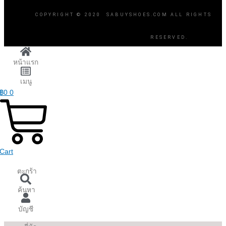
COPYRIGHT © 2020 SABUYSHOES.COM ALL RIGHTS
RESERVED.
หน้าแรก
เมนู
฿
0
0
Cart
ตะกร้า
ค้นหา
บัญชี