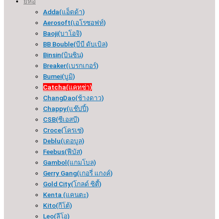
ยี่ห้อ
Adda(แอ็ดด้า)
Aerosoft(เอโรซอฟท์)
Baoji(บาโอจิ)
BB Bouble(บีบี ดับเบิล)
Binsin(บินซิน)
Breaker(เบรกเกอร์​)
Bumei(บูมิ)
Catcha(แคทช่า)
ChangDao(ช้างดาว)
Chappy(แช๊ปปี้)
CSB(ซีเอสบี)
Croce(โครเซ่)
Deblu(เดอบูล)
Feebus(ฟีบัส)
Gambol(แกมโบล)
Gerry Gang(เกอรี่ แกงค์)
Gold City(โกลด์ ซิตี้)
Kenta (แคนตะ)
Kito(กีโต้)
Leo(ลีโอ)